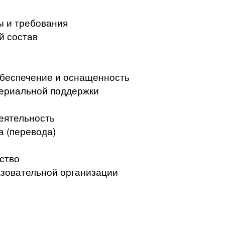
ы и требования
й состав
беспечение и оснащенность
териальной поддержки
еятельность
а (перевода)
ство
азовательной организации