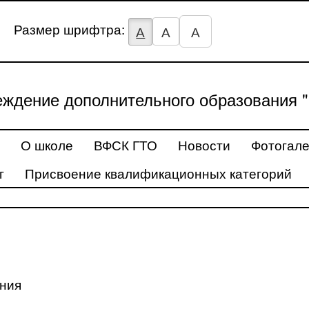
Размер шрифтра:
А
А
А
ждение дополнительного образования "
О школе
ВФСК ГТО
Новости
Фотогал
г
Присвоение квалификационных категорий
ения