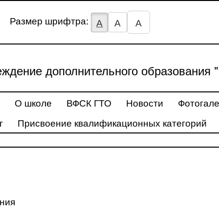
Размер шрифтра:
А
А
А
ждение дополнительного образования "
О школе
ВФСК ГТО
Новости
Фотогал
г
Присвоение квалификационных категорий
ения