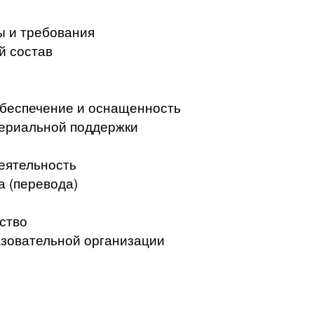
ы и требования
й состав
беспечение и оснащенность
териальной поддержки
еятельность
а (перевода)
ство
азовательной организации