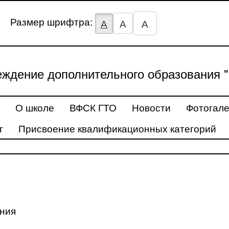
Размер шрифтра:
А
А
А
ждение дополнительного образования "
О школе
ВФСК ГТО
Новости
Фотогал
г
Присвоение квалификационных категорий
ения