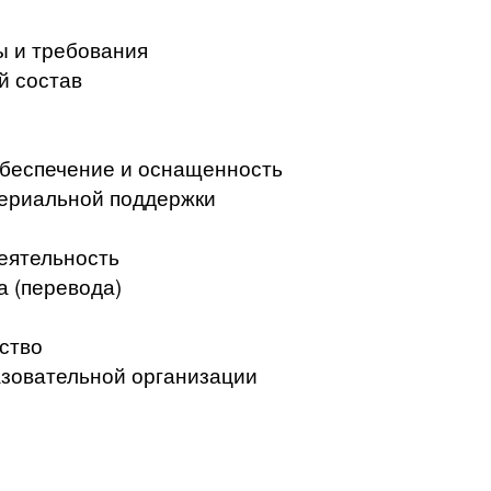
ы и требования
й состав
беспечение и оснащенность
териальной поддержки
еятельность
а (перевода)
ство
азовательной организации