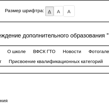
Размер шрифтра:
А
А
А
ждение дополнительного образования "
О школе
ВФСК ГТО
Новости
Фотогал
г
Присвоение квалификационных категорий
ения