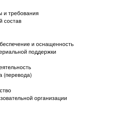
ы и требования
й состав
беспечение и оснащенность
териальной поддержки
еятельность
а (перевода)
ство
азовательной организации