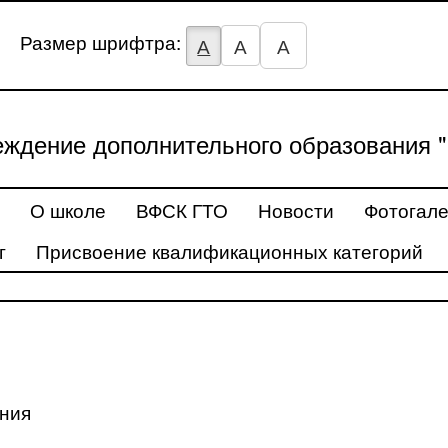
Размер шрифтра:
А
А
А
ждение дополнительного образования "
О школе
ВФСК ГТО
Новости
Фотогал
г
Присвоение квалификационных категорий
ения