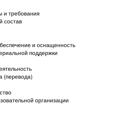
ы и требования
й состав
беспечение и оснащенность
териальной поддержки
еятельность
а (перевода)
ство
азовательной организации