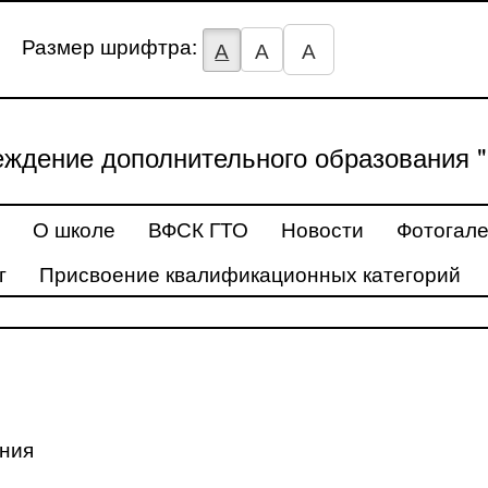
Размер шрифтра:
А
А
А
ждение дополнительного образования "
О школе
ВФСК ГТО
Новости
Фотогал
г
Присвоение квалификационных категорий
ения