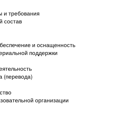
ы и требования
й состав
беспечение и оснащенность
териальной поддержки
еятельность
а (перевода)
ство
азовательной организации