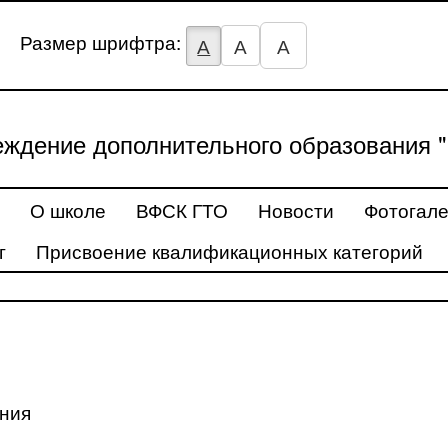
Размер шрифтра:
А
А
А
ждение дополнительного образования "
О школе
ВФСК ГТО
Новости
Фотогал
г
Присвоение квалификационных категорий
ения