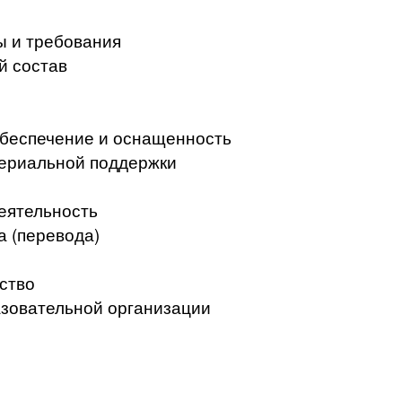
ы и требования
й состав
беспечение и оснащенность
териальной поддержки
еятельность
а (перевода)
ство
азовательной организации